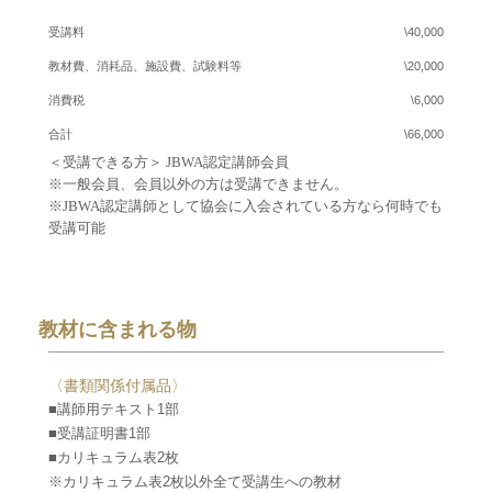
受講料
\40,000
教材費、消耗品、施設費、試験料等
\20,000
消費税
\6,000
合計
\66,000
＜受講できる方＞ JBWA認定講師会員
※一般会員、会員以外の方は受講できません。
※JBWA認定講師として協会に入会されている方なら何時でも
受講可能
教材に含まれる物
〈書類関係付属品〉
■講師用テキスト1部
■受講証明書1部
■カリキュラム表2枚
※カリキュラム表2枚以外全て受講生への教材